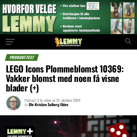
PRODUKT-TEST
LEGO Icons Plommeblomst 10369:
Vakker blomst med noen få visne
blader (+)
Publisert
2 år siden
på
31. oktober 2024
Av
Ole-Kristian Solberg Elden