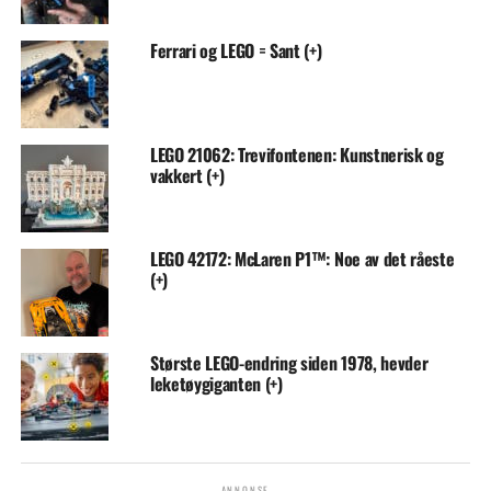
Ferrari og LEGO = Sant (+)
LEGO 21062: Trevifontenen: Kunstnerisk og
vakkert (+)
LEGO 42172: McLaren P1™: Noe av det råeste
(+)
Største LEGO-endring siden 1978, hevder
leketøygiganten (+)
ANNONSE