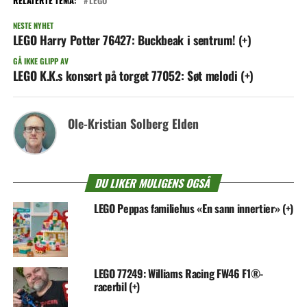
RELATERTE TEMA:
LEGO
NESTE NYHET
LEGO Harry Potter 76427: Buckbeak i sentrum! (+)
GÅ IKKE GLIPP AV
LEGO K.K.s konsert på torget 77052: Søt melodi (+)
Ole-Kristian Solberg Elden
DU LIKER MULIGENS OGSÅ
LEGO Peppas familiehus «En sann innertier» (+)
LEGO 77249: Williams Racing FW46 F1®-
racerbil (+)