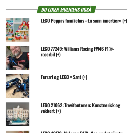
DU LIKER MULIGENS OGSÅ
LEGO Peppas familiehus «En sann innertier» (+)
LEGO 77249: Williams Racing FW46 F1®-
racerbil (+)
Ferrari og LEGO = Sant (+)
LEGO 21062: Trevifontenen: Kunstnerisk og
vakkert (+)