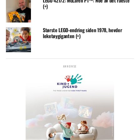
LEGO 42172: McLaren P1™: Noe av det råeste
(+)
Største LEGO-endring siden 1978, hevder
leketøygiganten (+)
ANNONSE