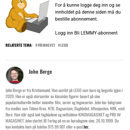
For å kunne logge deg inn og se
innholdet på denne siden må du
bestille abonnement.
Logg inn
Bli LEMMY-abonnent
RELATERTE TEMA:
FREMHEVET
LEGO
John Berge
John Berge er fra Kristiansund. Han samlet på LEGO som barn og begynte igjen i
2020. Han er også storsamler av klassiske figurer basert på sine
populærkulturelle helter innenfor film, serier og tegneserier. John har bakgrunn
fra medier som Tidens Krav, NTB, Dagsavisen, Dagbladet, Aftenposten, NRK, med
flere. Han står også bak fagbladene og nettsidene KINOMAGASINET og PRO AV
MAGASINET. John startet JB Forlag på en av bursdagene sine, 26.10.1999. Du
kan kontakte ham på telefon 975 99 007 eller e-post
her.