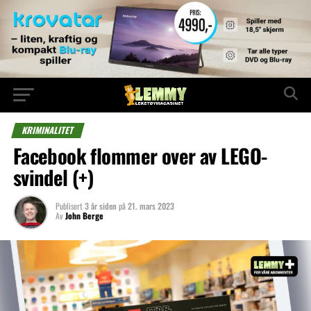
KRIMINALITET
Facebook flommer over av LEGO-
svindel (+)
Publisert
3 år siden
på
21. mars 2023
Av
John Berge