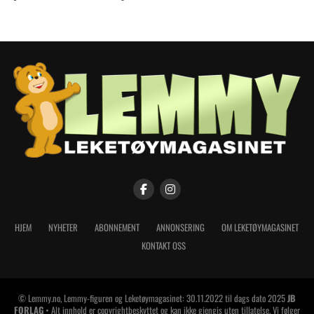
HJEM
NYHETER
ABONNEMENT
ANNONSERING
OM LEKETØYMAGASINET
KONTAKT OSS
© Lemmy.no, Lemmy-figuren og Leketøymagasinet: 30.11.2022 til dags dato 2025
JB
FORLAG
• Alt innhold er copyrightbeskyttet og kan ikke gjengis uten tillatelse. Vi følger