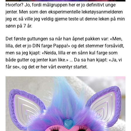
Hvorfor? Jo, fordi målgruppen her er jo definitivt unge
jenter. Men som den eksperimentelle leketøysanmelderen
jeg er, så ville jeg veldig gjerne teste ut denne leken på min
sønn på 7 år.
Det første guttungen sa når han åpnet pakken var: «Men,
lilla, det er jo DIN farge Pappa!» og det stemmer forsåvidt,
men sa jeg kjapt: «Neida, lilla er en sånn kul farge som
både gutter og jenter kan like.» … Da sa han kjapt: «Ja, vi
får se», og det er her vårt eventyr startet.