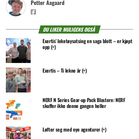
Petter Aagaard
DU LIKER MULIGENS OGSÅ
Exertis’ leketøysatsing en saga blott – er kjøpt
opp (+)
Exertis – Ti lekne år (+)
NERF N Series Gear-up Pack Blastere: NERF
skuffer ikke denne gangen heller
Løfter seg med nye agenturer (+)