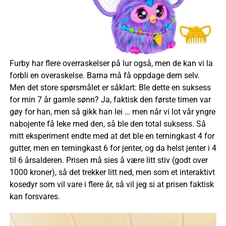
Furby har flere overraskelser på lur også, men de kan vi la
forbli en overaskelse. Barna må få oppdage dem selv.
Men det store spørsmålet er såklart: Ble dette en suksess
for min 7 år gamle sønn? Ja, faktisk den første timen var
gøy for han, men så gikk han lei … men når vi lot vår yngre
nabojente få leke med den, så ble den total suksess. Så
mitt eksperiment endte med at det ble en terningkast 4 for
gutter, men en terningkast 6 for jenter, og da helst jenter i 4
til 6 årsalderen. Prisen må sies å være litt stiv (godt over
1000 kroner), så det trekker litt ned, men som et interaktivt
kosedyr som vil vare i flere år, så vil jeg si at prisen faktisk
kan forsvares.