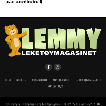
[custom-facebook-feed feed=1]
HJEM
NYHETER
ABONNEMENT
ANNONSERING
OM LEKETØYMAGASINET
KONTAKT OSS
© Lemmy.no, Lemmy-figuren og Leketøymagasinet: 30.11.2022 til dags dato 2025
JB