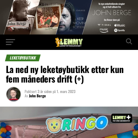
LEKETØYBUTIKK
La ned ny leketøybutikk etter kun
fem måneders drift (+)
Publisert
3 år siden
på
1. mars 2023
Av
John Berge