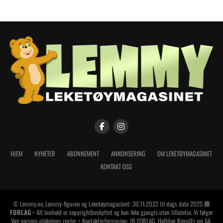
HJEM
NYHETER
ABONNEMENT
ANNONSERING
OM LEKETØYMAGASINET
KONTAKT OSS
© Lemmy.no, Lemmy-figuren og Leketøymagasinet: 30.11.2022 til dags dato 2025
JB
FORLAG
• Alt innhold er copyrightbeskyttet og kan ikke gjengis uten tillatelse. Vi følger
Vær varsom-plakatens regler. • Kontaktinformasjon: JB FORLAG, Halfdan Kjerulfs vei 6A,