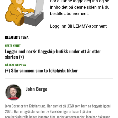
For å kunne logge deg inn og se
innholdet på denne siden må du
bestille abonnement.
Logg inn
Bli LEMMY-abonnent
RELATERTE TEMA:
NESTE NYHET
Legger ned norsk flaggskip-butikk under ett år etter
starten (+)
GÅ IKKE GLIPP AV
(+) Slår sammen sine to leketøybutikker
John Berge
John Berge er fra Kristiansund. Han samlet på LEGO som barn og begynte igjen i
2020. Han er også storsamler av klassiske figurer basert på sine
populærkulturelle helter innenfor film, serier og tegneserier. John har bakgrunn