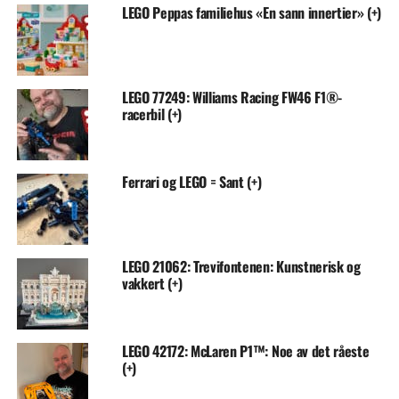
LEGO Peppas familiehus «En sann innertier» (+)
LEGO 77249: Williams Racing FW46 F1®-
racerbil (+)
Ferrari og LEGO = Sant (+)
LEGO 21062: Trevifontenen: Kunstnerisk og
vakkert (+)
LEGO 42172: McLaren P1™: Noe av det råeste
(+)