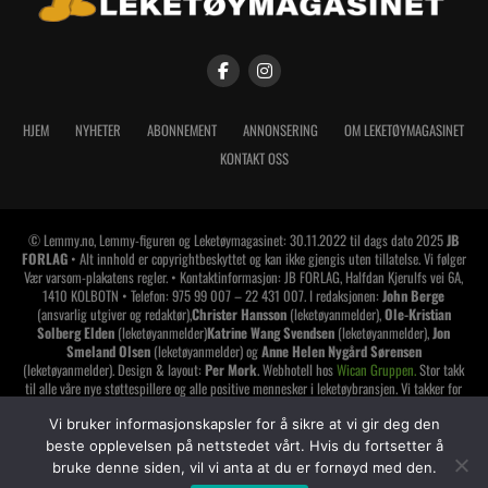
HJEM
NYHETER
ABONNEMENT
ANNONSERING
OM LEKETØYMAGASINET
KONTAKT OSS
© Lemmy.no, Lemmy-figuren og Leketøymagasinet: 30.11.2022 til dags dato 2025
JB
FORLAG
• Alt innhold er copyrightbeskyttet og kan ikke gjengis uten tillatelse. Vi følger
Vær varsom-plakatens regler. • Kontaktinformasjon: JB FORLAG, Halfdan Kjerulfs vei 6A,
1410 KOLBOTN • Telefon: 975 99 007 – 22 431 007. I redaksjonen:
John Berge
(ansvarlig utgiver og redaktør),
Christer Hansson
(leketøyanmelder),
Ole-Kristian
Solberg Elden
(leketøyanmelder)
Katrine Wang Svendsen
(leketøyanmelder),
Jon
Smeland Olsen
(leketøyanmelder) og
Anne Helen Nygård Sørensen
(leketøyanmelder). Design & layout:
Per Mork
. Webhotell hos
Wican Gruppen.
Stor takk
til alle våre nye støttespillere og alle positive mennesker i leketøybransjen. Vi takker for
tilliten og håper å vise oss den verdig. Har du lest alt dette? Da synes jeg du skal gi deg
selv et klapp på skuldrene
!
Vi bruker informasjonskapsler for å sikre at vi gir deg den
beste opplevelsen på nettstedet vårt. Hvis du fortsetter å
LEMMY LEKETØYMAGASINET er medlem av
bruke denne siden, vil vi anta at du er fornøyd med den.