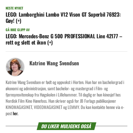
NESTE NYHET
LEGO: Lamborghini Lambo V12 Vison GT Superbil 76923:
Gøy! (+)
GÅ IKKE GLIPP AV
LEGO: Mercedes-Benz G 500 PROFESSIONAL Line 42177 –
rett og slett et ikon (+)
Katrine Wang Svendsen
Katrine Wang Svendsen er født og oppvokst i Horten. Hun har en bachelorgrad i
økonomi og administrasjon, samt bachelor- og mastergrad i Film- og
fjernsynsvitenskap fra Høgskolen i Lillehammer. Til daglig er hun kinosjef hos
Nordisk Film Kino Hønefoss. Hun skriver også for JB Forlags publikasjoner
KINOMAGASINET, VIDEOMAGASINET og LEMMY. Du kan kontakte henne via e-
post
her.
DU LIKER MULIGENS OGSÅ