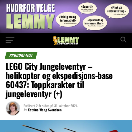
PRODUKT-TEST
LEGO City Jungeleventyr –
helikopter og ekspedisjons-base
60437: Toppkarakter til
jungeleventyr (+)
Publisert
2 år siden
på
31. oktober 2024
Av
Katrine Wang Svendsen