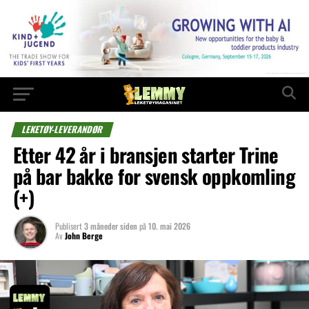
LEKETØY-LEVERANDØR
Etter 42 år i bransjen starter Trine
på bar bakke for svensk oppkomling
(+)
Publisert
3 måneder siden
på
10. mai 2026
Av
John Berge