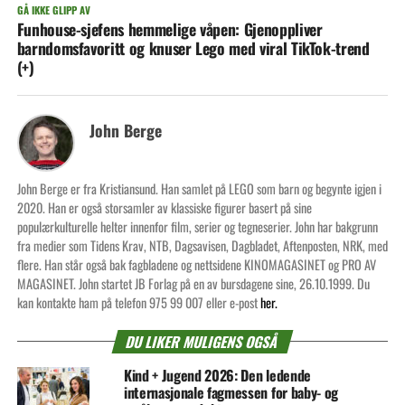
GÅ IKKE GLIPP AV
Funhouse-sjefens hemmelige våpen: Gjenoppliver
barndomsfavoritt og knuser Lego med viral TikTok-trend
(+)
John Berge
John Berge er fra Kristiansund. Han samlet på LEGO som barn og begynte igjen i
2020. Han er også storsamler av klassiske figurer basert på sine
populærkulturelle helter innenfor film, serier og tegneserier. John har bakgrunn
fra medier som Tidens Krav, NTB, Dagsavisen, Dagbladet, Aftenposten, NRK, med
flere. Han står også bak fagbladene og nettsidene KINOMAGASINET og PRO AV
MAGASINET. John startet JB Forlag på en av bursdagene sine, 26.10.1999. Du
kan kontakte ham på telefon 975 99 007 eller e-post
her.
DU LIKER MULIGENS OGSÅ
Kind + Jugend 2026: Den ledende
internasjonale fagmessen for baby- og