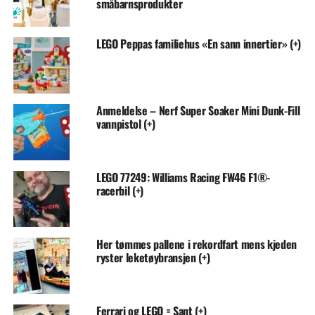
småbarnsprodukter
LEGO Peppas familiehus «En sann innertier» (+)
Anmeldelse – Nerf Super Soaker Mini Dunk-Fill
vannpistol (+)
LEGO 77249: Williams Racing FW46 F1®-
racerbil (+)
Her tømmes pallene i rekordfart mens kjeden
ryster leketøybransjen (+)
Ferrari og LEGO = Sant (+)