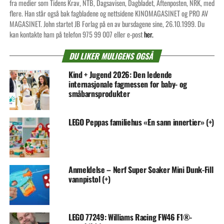
fra medier som Tidens Krav, NTB, Dagsavisen, Dagbladet, Aftenposten, NRK, med
flere. Han står også bak fagbladene og nettsidene KINOMAGASINET og PRO AV
MAGASINET. John startet JB Forlag på en av bursdagene sine, 26.10.1999. Du
kan kontakte ham på telefon 975 99 007 eller e-post
her.
DU LIKER MULIGENS OGSÅ
Kind + Jugend 2026: Den ledende
internasjonale fagmessen for baby- og
småbarnsprodukter
LEGO Peppas familiehus «En sann innertier» (+)
Anmeldelse – Nerf Super Soaker Mini Dunk-Fill
vannpistol (+)
LEGO 77249: Williams Racing FW46 F1®-