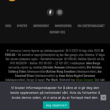
HJEM
NYHETER
ABONNEMENT
ANNONSERING
OM LEKETØYMAGASINET
KONTAKT OSS
© Lemmy.no, Lemmy-figuren og Leketøymagasinet: 30.11.2022 til dags dato 2025
JB
FORLAG
• Alt innhold er copyrightbeskyttet og kan ikke gjengis uten tillatelse. Vi følger
Vær varsom-plakatens regler. • Kontaktinformasjon: JB FORLAG, Halfdan Kjerulfs vei 6A,
1410 KOLBOTN • Telefon: 975 99 007 – 22 431 007. I redaksjonen:
John Berge
(ansvarlig utgiver og redaktør),
Christer Hansson
(leketøyanmelder),
Ole-Kristian
Solberg Elden
(leketøyanmelder)
Katrine Wang Svendsen
(leketøyanmelder),
Jon
Smeland Olsen
(leketøyanmelder) og
Anne Helen Nygård Sørensen
(leketøyanmelder). Design & layout:
Per Mork
. Webhotell hos
Wican Gruppen.
Stor takk
til alle våre nye støttespillere og alle positive mennesker i leketøybransjen. Vi takker for
tilliten og håper å vise oss den verdig. Har du lest alt dette? Da synes jeg du skal gi deg
Vi bruker informasjonskapsler for å sikre at vi gir deg den
selv et klapp på skuldrene
!
beste opplevelsen på nettstedet vårt. Hvis du fortsetter å
bruke denne siden, vil vi anta at du er fornøyd med den.
LEMMY LEKETØYMAGASINET er medlem av
Jeg skjønner!
SHARE
TWEET