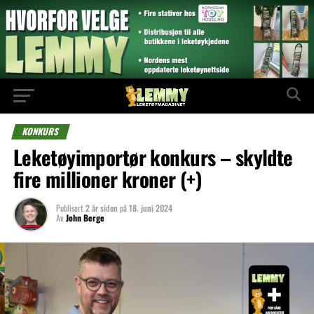
KONKURS
Leketøyimportør konkurs – skyldte
fire millioner kroner (+)
Publisert
2 år siden
på
18. juni 2024
Av
John Berge