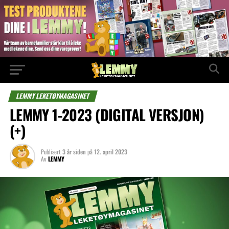
LEMMY LEKETØYMAGASINET
LEMMY 1-2023 (DIGITAL VERSJON)
(+)
Publisert
3 år siden
på
12. april 2023
Av
LEMMY