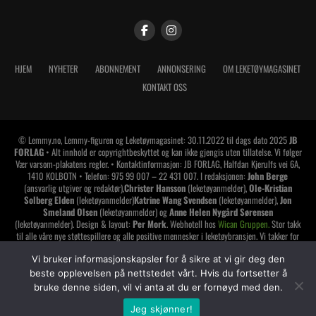
HJEM
NYHETER
ABONNEMENT
ANNONSERING
OM LEKETØYMAGASINET
KONTAKT OSS
© Lemmy.no, Lemmy-figuren og Leketøymagasinet: 30.11.2022 til dags dato 2025
JB
FORLAG
• Alt innhold er copyrightbeskyttet og kan ikke gjengis uten tillatelse. Vi følger
Vær varsom-plakatens regler. • Kontaktinformasjon: JB FORLAG, Halfdan Kjerulfs vei 6A,
1410 KOLBOTN • Telefon: 975 99 007 – 22 431 007. I redaksjonen:
John Berge
(ansvarlig utgiver og redaktør),
Christer Hansson
(leketøyanmelder),
Ole-Kristian
Solberg Elden
(leketøyanmelder)
Katrine Wang Svendsen
(leketøyanmelder),
Jon
Smeland Olsen
(leketøyanmelder) og
Anne Helen Nygård Sørensen
(leketøyanmelder). Design & layout:
Per Mork
. Webhotell hos
Wican Gruppen.
Stor takk
til alle våre nye støttespillere og alle positive mennesker i leketøybransjen. Vi takker for
tilliten og håper å vise oss den verdig. Har du lest alt dette? Da synes jeg du skal gi deg
Vi bruker informasjonskapsler for å sikre at vi gir deg den
selv et klapp på skuldrene
!
beste opplevelsen på nettstedet vårt. Hvis du fortsetter å
LEMMY LEKETØYMAGASINET er medlem av
bruke denne siden, vil vi anta at du er fornøyd med den.
Jeg skjønner!
SHARE
TWEET