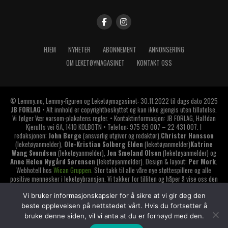
HJEM
NYHETER
ABONNEMENT
ANNONSERING
OM LEKETØYMAGASINET
KONTAKT OSS
© Lemmy.no, Lemmy-figuren og Leketøymagasinet: 30.11.2022 til dags dato 2025
JB FORLAG
• Alt innhold er copyrightbeskyttet og kan ikke gjengis uten tillatelse.
Vi følger Vær varsom-plakatens regler. • Kontaktinformasjon: JB FORLAG, Halfdan
Kjerulfs vei 6A, 1410 KOLBOTN • Telefon: 975 99 007 – 22 431 007. I
redaksjonen:
John Berge
(ansvarlig utgiver og redaktør),
Christer Hansson
(leketøyanmelder),
Ole-Kristian Solberg Elden
(leketøyanmelder)
Katrine
Wang Svendsen
(leketøyanmelder),
Jon Smeland Olsen
(leketøyanmelder) og
Anne Helen Nygård Sørensen
(leketøyanmelder). Design & layout:
Per Mork
.
Webhotell hos
Wican Gruppen.
Stor takk til alle våre nye støttespillere og alle
positive mennesker i leketøybransjen. Vi takker for tilliten og håper å vise oss den
verdig. Har du lest alt dette? Da synes jeg du skal gi deg selv et klapp på
skuldrene
!
Vi bruker informasjonskapsler for å sikre at vi gir deg den
beste opplevelsen på nettstedet vårt. Hvis du fortsetter å
LEMMY LEKETØYMAGASINET er medlem av
bruke denne siden, vil vi anta at du er fornøyd med den.