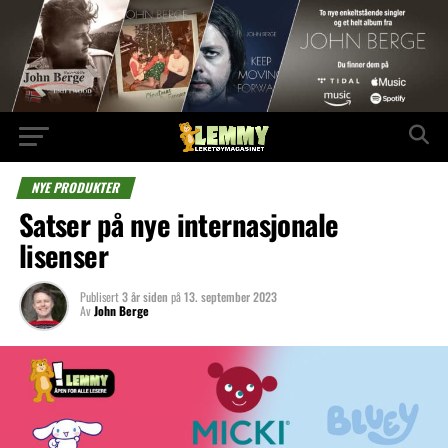
NYE PRODUKTER
Satser på nye internasjonale
lisenser
Publisert
3 år siden
på
13. september 2023
Av
John Berge