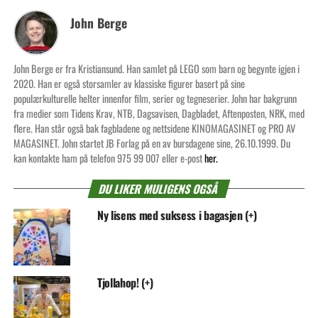
John Berge
John Berge er fra Kristiansund. Han samlet på LEGO som barn og begynte igjen i
2020. Han er også storsamler av klassiske figurer basert på sine
populærkulturelle helter innenfor film, serier og tegneserier. John har bakgrunn
fra medier som Tidens Krav, NTB, Dagsavisen, Dagbladet, Aftenposten, NRK, med
flere. Han står også bak fagbladene og nettsidene KINOMAGASINET og PRO AV
MAGASINET. John startet JB Forlag på en av bursdagene sine, 26.10.1999. Du
kan kontakte ham på telefon 975 99 007 eller e-post
her.
DU LIKER MULIGENS OGSÅ
Ny lisens med suksess i bagasjen (+)
Tjollahop! (+)