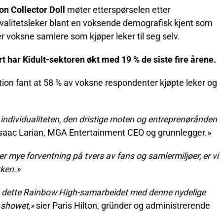
n Collector Doll
møter etterspørselen etter
valitetsleker blant en voksende demografisk kjent som
er voksne samlere som kjøper leker til seg selv.
 har Kidult-sektoren økt med 19 % de siste fire årene.
ion fant at 58 % av voksne respondenter kjøpte leker og
 individualiteten, den dristige moten og entreprenørånden
Isaac Larian, MGA Entertainment CEO og grunnlegger.»
er mye forventning på tvers av fans og samlermiljøer, er vi
kken.»
ette dette Rainbow High-samarbeidet med denne nydelige
 showet,»
sier Paris Hilton, gründer og administrerende