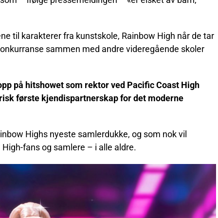
e til karakterer fra kunstskole, Rainbow High når de tar
k-konkurranse sammen med andre videregående skoler
 opp på hitshowet som rektor ved Pacific Coast High
risk første kjendispartnerskap for det moderne
ainbow Highs nyeste samlerdukke, og som nok vil
 High-fans og samlere – i alle aldre.