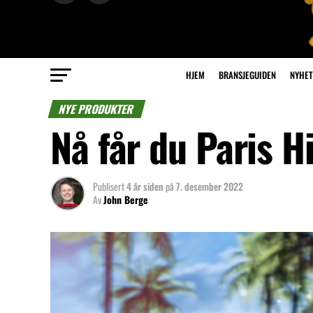
HJEM
BRANSJEGUIDEN
NYHET
NYE PRODUKTER
Nå får du Paris 
Publisert
4 år siden
på
7. desember 2022
Av
John Berge