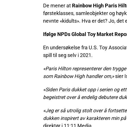
De mener at
Rainbow High Paris Hilto
førsteklasses, samleobjekter og høyk
nevnte «kidults». Hva er det? Jo, det 
Ifølge NPDs Global Toy Market Report
En undersøkelse fra U.S. Toy Associat
spill til seg selv i 2021.
«Paris Hilton representerer den trygge
som Rainbow High handler om,»
sier 
«Siden Paris dukket opp i serien og ett
begeistret over å endelig debutere du
«Jeg er så utrolig stolt over å forts
dukken inspirert av karakteren min på
direktør i 11:11 Media.