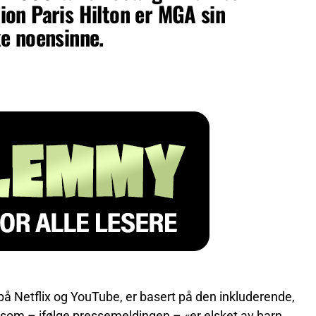
on Paris Hilton er MGA sin
e noensinne.
på Netflix og YouTube, er basert på den inkluderende,
som – ifølge pressemeldingen – «er elsket av barn,