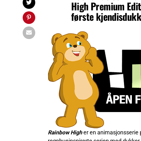
High Premium Editi
første kjendisdukk
Rainbow High
er en animasjonsserie 
regnbueinspirerte serien med dukker 