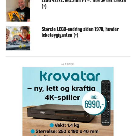
LEGO 42172: McLaren P1™: Noe av det råeste
(+)
Største LEGO-endring siden 1978, hevder
leketøygiganten (+)
ANNONSE