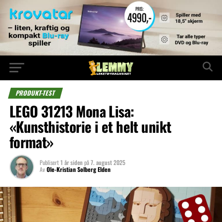
PRODUKT-TEST
LEGO 31213 Mona Lisa:
«Kunsthistorie i et helt unikt
format»
Publisert
1 år siden
på
7. august 2025
Av
Ole-Kristian Solberg Elden