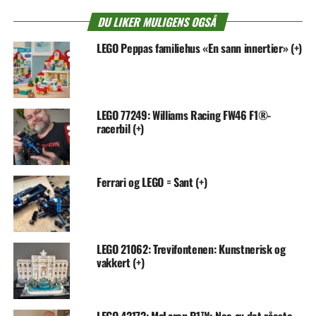
DU LIKER MULIGENS OGSÅ
LEGO Peppas familiehus «En sann innertier» (+)
LEGO 77249: Williams Racing FW46 F1®-
racerbil (+)
Ferrari og LEGO = Sant (+)
LEGO 21062: Trevifontenen: Kunstnerisk og
vakkert (+)