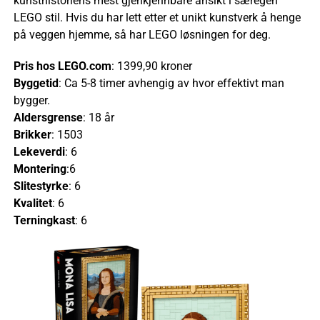
kunsthistoriens mest gjenkjennbare ansikt i særegen
LEGO stil. Hvis du har lett etter et unikt kunstverk å henge
på veggen hjemme, så har LEGO løsningen for deg.
Pris hos LEGO.com
: 1399,90 kroner
Byggetid
: Ca 5-8 timer avhengig av hvor effektivt man
bygger.
Aldersgrense
: 18 år
Brikker
: 1503
Lekeverdi
: 6
Montering
:6
Slitestyrke
: 6
Kvalitet
: 6
Terningkast
: 6