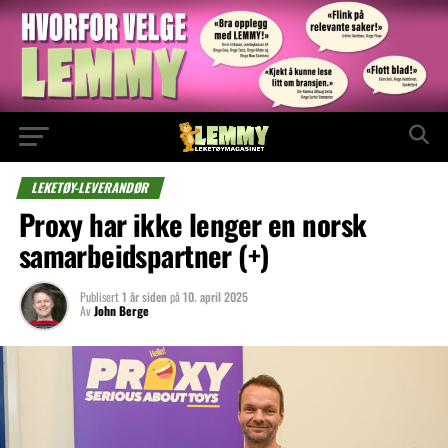
LEKETØY-LEVERANDØR
Proxy har ikke lenger en norsk
samarbeidspartner (+)
Publisert
1 år siden
på
10. april 2025
Av
John Berge