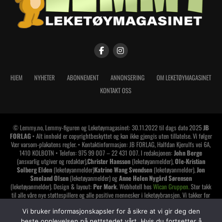
HJEM
NYHETER
ABONNEMENT
ANNONSERING
OM LEKETØYMAGASINET
KONTAKT OSS
© Lemmy.no, Lemmy-figuren og Leketøymagasinet: 30.11.2022 til dags dato 2025
JB
FORLAG
• Alt innhold er copyrightbeskyttet og kan ikke gjengis uten tillatelse. Vi følger
Vær varsom-plakatens regler. • Kontaktinformasjon: JB FORLAG, Halfdan Kjerulfs vei 6A,
1410 KOLBOTN • Telefon: 975 99 007 – 22 431 007. I redaksjonen:
John Berge
(ansvarlig utgiver og redaktør),
Christer Hansson
(leketøyanmelder),
Ole-Kristian
Solberg Elden
(leketøyanmelder)
Katrine Wang Svendsen
(leketøyanmelder),
Jon
Smeland Olsen
(leketøyanmelder) og
Anne Helen Nygård Sørensen
(leketøyanmelder). Design & layout:
Per Mork
. Webhotell hos
Wican Gruppen.
Stor takk
til alle våre nye støttespillere og alle positive mennesker i leketøybransjen. Vi takker for
tilliten og håper å vise oss den verdig. Har du lest alt dette? Da synes jeg du skal gi deg
selv et klapp på skuldrene
!
Vi bruker informasjonskapsler for å sikre at vi gir deg den
beste opplevelsen på nettstedet vårt. Hvis du fortsetter å