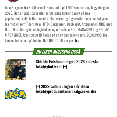
John Berge er fra Kristiansund. Han samlet på LEGO som barn og begynte igjen i
2020. Han er også storsamler av klassiske figurer basert på sine
populærkulturelle helter innenfor film, serier og tegneserier. John har bakgrunn
fra medier som Tidens Krav, NTB, Dagsavisen, Dagbladet, Aftenposten, NRK, med
flere. Han står også bak fagbladene og nettsidene KINOMAGASINET og PRO AV
MAGASINET. John startet JB Forlag på en av bursdagene sine, 26.10.1999. Du
kan kontakte ham på telefon 975 99 007 eller e-post
her.
DU LIKER MULIGENS OGSÅ
Slik blir Pokémon-dagen 2023 i norske
leketøybutikker (+)
(+) 2022-tallene: Ingen slår disse
leketøyprodusentene i salgsrekorder
ANNONSE