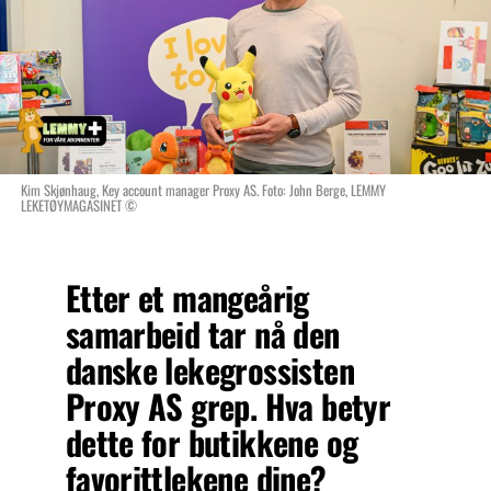
Kim Skjønhaug, Key account manager Proxy AS. Foto: John Berge, LEMMY
LEKETØYMAGASINET ©
Etter et mangeårig
samarbeid tar nå den
danske lekegrossisten
Proxy AS grep. Hva betyr
dette for butikkene og
favorittlekene dine?