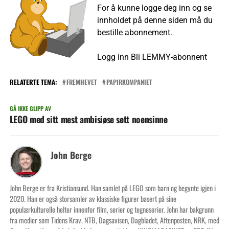
For å kunne logge deg inn og se
innholdet på denne siden må du
bestille abonnement.
Logg inn
Bli LEMMY-abonnent
RELATERTE TEMA:
FREMHEVET
PAPIRKOMPANIET
GÅ IKKE GLIPP AV
LEGO med sitt mest ambisiøse sett noensinne
John Berge
John Berge er fra Kristiansund. Han samlet på LEGO som barn og begynte igjen i
2020. Han er også storsamler av klassiske figurer basert på sine
populærkulturelle helter innenfor film, serier og tegneserier. John har bakgrunn
fra medier som Tidens Krav, NTB, Dagsavisen, Dagbladet, Aftenposten, NRK, med