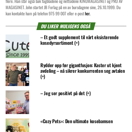
flere. Han står også bak fagbladene og nettsidene KINOMAGASINET og PRO AV
MAGASINET. John startet JB Forlag på en av bursdagene sine, 26.10.1999. Du
kan kontakte ham på telefon 975 99 007 eller e-post
her.
DU LIKER MULIGENS OGSÅ
– Et godt supplement til vårt eksisterende
kosedyrsortiment (+)
Rydder opp før gigantfusjon: Kaster ut kjent
avdeling – nå sikrer konkurrenten seg avtalen
(+)
– Jeg ser positivt på det (+)
«Cozy Pets»: Den ultimate kosebamsen