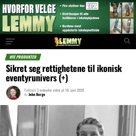
NYE PRODUKTER
Sikret seg rettighetene til ikonisk
eventyrunivers (+)
Publisert
2 måneder siden
på
10. juni 2026
Av
John Berge