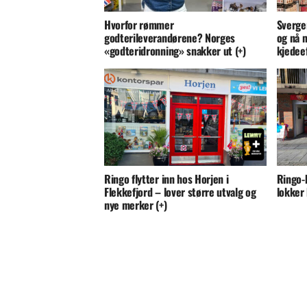
Hvorfor rømmer
Sverger
godterileverandørene? Norges
og nå 
«godteridronning» snakker ut (+)
kjedee
Ringo flytter inn hos Horjen i
Ringo-
Flekkefjord – lover større utvalg og
lokker 
nye merker (+)