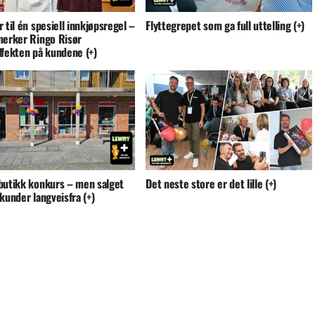
 til én spesiell innkjøpsregel –
Flyttegrepet som ga full uttelling (+)
merker Ringo Risør
ffekten på kundene (+)
butikk konkurs – men salget
Det neste store er det lille (+)
kunder langveisfra (+)