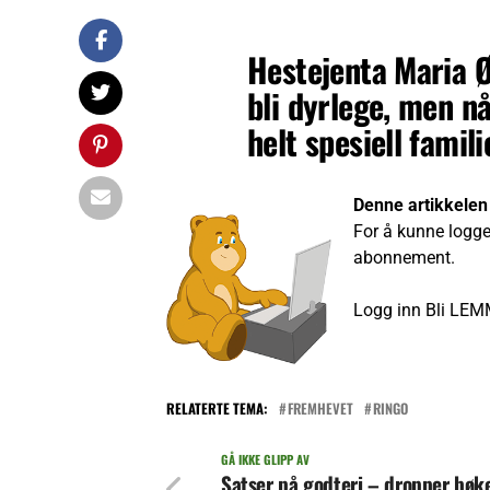
Hestejenta Maria 
bli dyrlege, men nå
helt spesiell famili
Denne artikkelen
For å kunne logge
abonnement.
Logg inn
Bli LEM
RELATERTE TEMA:
FREMHEVET
RINGO
GÅ IKKE GLIPP AV
Satser på godteri – dropper bøk