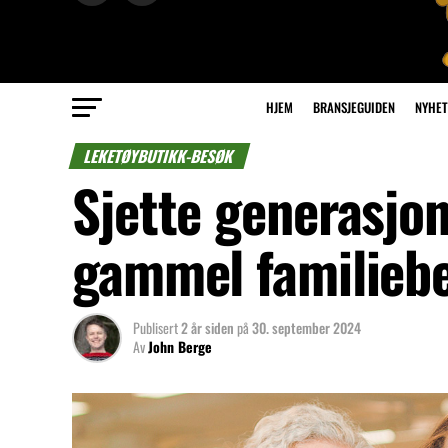
HJEM
BRANSJEGUIDEN
NYHET
LEKETØYBUTIKK-BESØK
Sjette generasjon
gammel familiebed
Publisert
2 år siden
på
30. september 2024
Av
John Berge