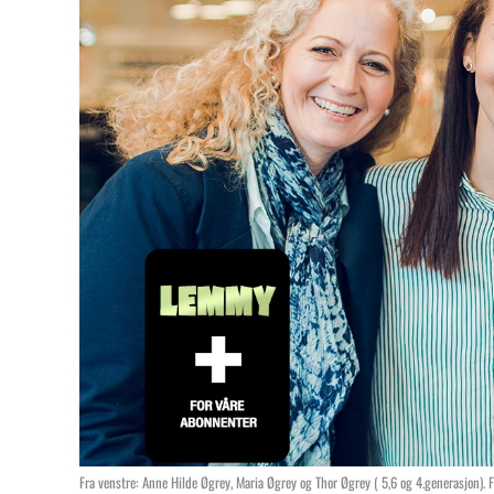
Fra venstre: Anne Hilde Øgrey, Maria Øgrey og Thor Øgrey ( 5,6 og 4.generasjon). F