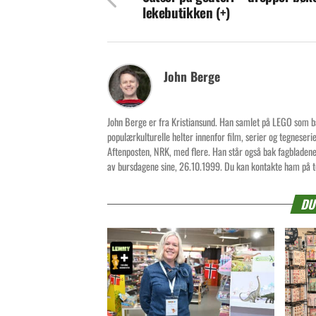
lekebutikken (+)
John Berge
John Berge er fra Kristiansund. Han samlet på LEGO som ba
populærkulturelle helter innenfor film, serier og tegneser
Aftenposten, NRK, med flere. Han står også bak fagblade
av bursdagene sine, 26.10.1999. Du kan kontakte ham på t
DU