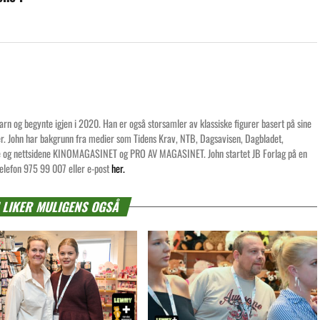
rn og begynte igjen i 2020. Han er også storsamler av klassiske figurer basert på sine
ier. John har bakgrunn fra medier som Tidens Krav, NTB, Dagsavisen, Dagbladet,
ne og nettsidene KINOMAGASINET og PRO AV MAGASINET. John startet JB Forlag på en
elefon 975 99 007 eller e-post
her.
 LIKER MULIGENS OGSÅ