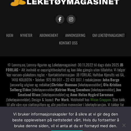
HJEM
NYHETER
ABONNEMENT
ANNONSERING
OM LEKETØYMAGASINET
KONTAKT OSS
© Lemmy.no, Lemmy-figuren og Leketøymagasinet: 30.11.2022 til dags dato 2025
JB
FORLAG
• Alt innhold er copyrightbeskyttet og kan ikke gjengis uten tillatelse. Vi følger
Vær varsom-plakatens regler. • Kontaktinformasjon: JB FORLAG, Halfdan Kjerulfs vei 6A,
1410 KOLBOTN • Telefon: 975 99 007 – 22 431 007. I redaksjonen:
John Berge
(ansvarlig utgiver og redaktør),
Christer Hansson
(leketøyanmelder),
Ole-Kristian
Solberg Elden
(leketøyanmelder)
Katrine Wang Svendsen
(leketøyanmelder),
Jon
Smeland Olsen
(leketøyanmelder) og
Anne Helen Nygård Sørensen
(leketøyanmelder). Design & layout:
Per Mork
. Webhotell hos
Wican Gruppen.
Stor takk
til alle våre nye støttespillere og alle positive mennesker i leketøybransjen. Vi takker for
tilliten og håper å vise oss den verdig. Har du lest alt dette? Da synes jeg du skal gi deg
selv et klapp på skuldrene
!
Vi bruker informasjonskapsler for å sikre at vi gir deg den
beste opplevelsen på nettstedet vårt. Hvis du fortsetter å
LEMMY LEKETØYMAGASINET er medlem av
bruke denne siden, vil vi anta at du er fornøyd med den.