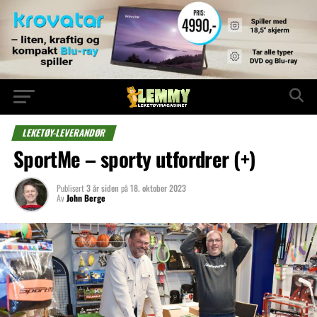
LEKETØY-LEVERANDØR
SportMe – sporty utfordrer (+)
Publisert
3 år siden
på
18. oktober 2023
Av
John Berge