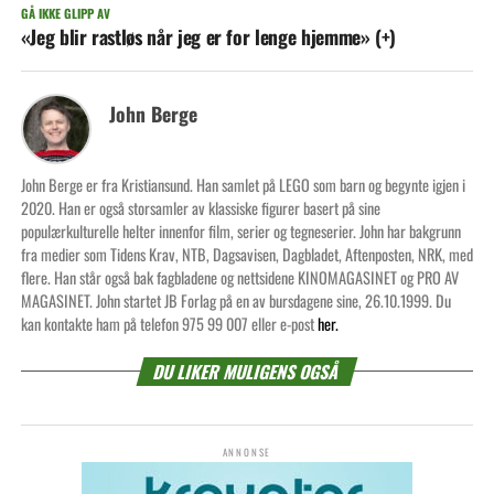
GÅ IKKE GLIPP AV
«Jeg blir rastløs når jeg er for lenge hjemme» (+)
John Berge
John Berge er fra Kristiansund. Han samlet på LEGO som barn og begynte igjen i
2020. Han er også storsamler av klassiske figurer basert på sine
populærkulturelle helter innenfor film, serier og tegneserier. John har bakgrunn
fra medier som Tidens Krav, NTB, Dagsavisen, Dagbladet, Aftenposten, NRK, med
flere. Han står også bak fagbladene og nettsidene KINOMAGASINET og PRO AV
MAGASINET. John startet JB Forlag på en av bursdagene sine, 26.10.1999. Du
kan kontakte ham på telefon 975 99 007 eller e-post
her.
DU LIKER MULIGENS OGSÅ
ANNONSE