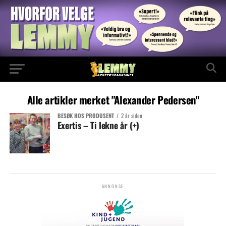
Alle artikler merket "Alexander Pedersen"
BESØK HOS PRODUSENT
2 år siden
Exertis – Ti lekne år (+)
ANNONSE