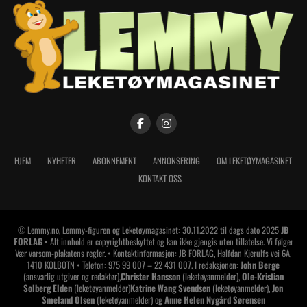
HJEM
NYHETER
ABONNEMENT
ANNONSERING
OM LEKETØYMAGASINET
KONTAKT OSS
© Lemmy.no, Lemmy-figuren og Leketøymagasinet: 30.11.2022 til dags dato 2025
JB
FORLAG
• Alt innhold er copyrightbeskyttet og kan ikke gjengis uten tillatelse. Vi følger
Vær varsom-plakatens regler. • Kontaktinformasjon: JB FORLAG, Halfdan Kjerulfs vei 6A,
1410 KOLBOTN • Telefon: 975 99 007 – 22 431 007. I redaksjonen:
John Berge
(ansvarlig utgiver og redaktør),
Christer Hansson
(leketøyanmelder),
Ole-Kristian
Solberg Elden
(leketøyanmelder)
Katrine Wang Svendsen
(leketøyanmelder),
Jon
Smeland Olsen
(leketøyanmelder) og
Anne Helen Nygård Sørensen