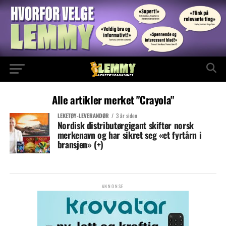
Alle artikler merket "Crayola"
LEKETØY-LEVERANDØR
3 år siden
Nordisk distributørgigant skifter norsk
merkenavn og har sikret seg «et fyrtårn i
bransjen» (+)
ANNONSE