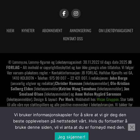
HJEM
NYHETER
ABONNEMENT
ANNONSERING
OM LEKETØYMAGASINET
KONTAKT OSS
© Lemmy.no, Lemmy-figuren og Leketøymagasinet: 30.11.2022 til dags dato 2025
JB
FORLAG
• Alt innhold er copyrightbeskyttet og kan ikke gjengis uten tillatelse. Vi følger
Vær varsom-plakatens regler. • Kontaktinformasjon: JB FORLAG, Halfdan Kjerulfs vei 6A,
1410 KOLBOTN • Telefon: 975 99 007 – 22 431 007. I redaksjonen:
John Berge
(ansvarlig utgiver og redaktør),
Christer Hansson
(leketøyanmelder),
Ole-Kristian
Solberg Elden
(leketøyanmelder)
Katrine Wang Svendsen
(leketøyanmelder),
Jon
Smeland Olsen
(leketøyanmelder) og
Anne Helen Nygård Sørensen
(leketøyanmelder). Design & layout:
Per Mork
. Webhotell hos
Wican Gruppen.
Stor takk
til alle våre nye støttespillere og alle positive mennesker i leketøybransjen. Vi takker for
tilliten og håper å vise oss den verdig. Har du lest alt dette? Da synes jeg du skal gi deg
Vi bruker informasjonskapsler for å sikre at vi gir deg den
selv et klapp på skuldrene
!
beste opplevelsen på nettstedet vårt. Hvis du fortsetter å
LEMMY LEKETØYMAGASINET er medlem av
bruke denne siden, vil vi anta at du er fornøyd med den.
Jeg skjønner!