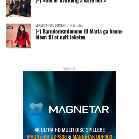
(+) «Det er uvirkelig å være her!»
LEKETØY-PRODUSENT
4 år siden
(+) Barndomsminnene til Maria ga henne
idéen til et nytt leketøy
ANNONSE