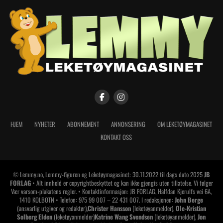
HJEM
NYHETER
ABONNEMENT
ANNONSERING
OM LEKETØYMAGASINET
KONTAKT OSS
© Lemmy.no, Lemmy-figuren og Leketøymagasinet: 30.11.2022 til dags dato 2025
JB
FORLAG
• Alt innhold er copyrightbeskyttet og kan ikke gjengis uten tillatelse. Vi følger
Vær varsom-plakatens regler. • Kontaktinformasjon: JB FORLAG, Halfdan Kjerulfs vei 6A,
1410 KOLBOTN • Telefon: 975 99 007 – 22 431 007. I redaksjonen:
John Berge
(ansvarlig utgiver og redaktør),
Christer Hansson
(leketøyanmelder),
Ole-Kristian
Solberg Elden
(leketøyanmelder)
Katrine Wang Svendsen
(leketøyanmelder),
Jon