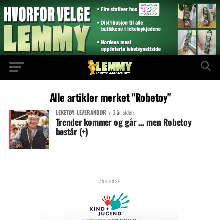
Alle artikler merket "Robetoy"
LEKETØY-LEVERANDØR
3 år siden
Trender kommer og går … men Robetoy
består (+)
ANNONSE