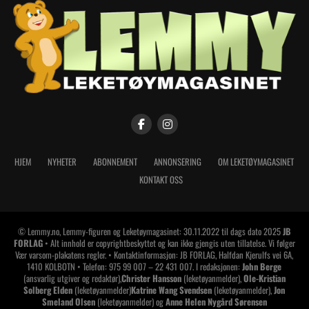
HJEM
NYHETER
ABONNEMENT
ANNONSERING
OM LEKETØYMAGASINET
KONTAKT OSS
© Lemmy.no, Lemmy-figuren og Leketøymagasinet: 30.11.2022 til dags dato 2025
JB
FORLAG
• Alt innhold er copyrightbeskyttet og kan ikke gjengis uten tillatelse. Vi følger
Vær varsom-plakatens regler. • Kontaktinformasjon: JB FORLAG, Halfdan Kjerulfs vei 6A,
1410 KOLBOTN • Telefon: 975 99 007 – 22 431 007. I redaksjonen:
John Berge
(ansvarlig utgiver og redaktør),
Christer Hansson
(leketøyanmelder),
Ole-Kristian
Solberg Elden
(leketøyanmelder)
Katrine Wang Svendsen
(leketøyanmelder),
Jon
Smeland Olsen
(leketøyanmelder) og
Anne Helen Nygård Sørensen