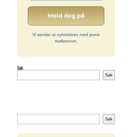
Vi sender ut nyhetsbrev med jevne
mellomrom.
Søk
Søk
Søk
Søk