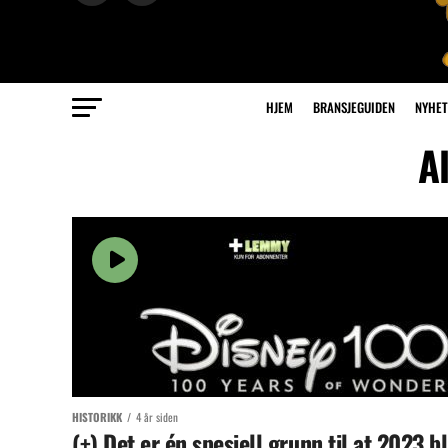
HJEM
BRANSJEGUIDEN
NYHET
A
HISTORIKK
4 år siden
(+) Det er én spesiell grunn til at 2023 bl