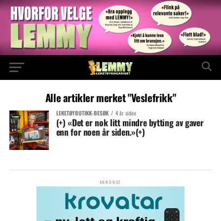
Alle artikler merket "Veslefrikk"
LEKETØYBUTIKK-BESØK
4 år siden
(+)
«
Det er nok litt mindre bytting av gaver
enn for noen år siden.»(+)
ANNONSE