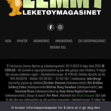
HJEM
NYHETER
ABONNEMENT
ANNONSERING
OM LEKETØYMAGASINET
KONTAKT OSS
© Lemmy.no, Lemmy-figuren og Leketøymagasinet: 30.11.2022 til dags dato 2025
JB
FORLAG
• Alt innhold er copyrightbeskyttet og kan ikke gjengis uten tillatelse. Vi følger
Vær varsom-plakatens regler. • Kontaktinformasjon: JB FORLAG, Halfdan Kjerulfs vei 6A,
1410 KOLBOTN • Telefon: 975 99 007 – 22 431 007. I redaksjonen:
John Berge
(ansvarlig utgiver og redaktør),
Christer Hansson
(leketøyanmelder),
Ole-Kristian
Solberg Elden
(leketøyanmelder)
Katrine Wang Svendsen
(leketøyanmelder),
Jon
Smeland Olsen
(leketøyanmelder) og
Anne Helen Nygård Sørensen
(leketøyanmelder). Design & layout:
Per Mork
. Webhotell hos
Wican Gruppen.
Stor takk
til alle våre nye støttespillere og alle positive mennesker i leketøybransjen. Vi takker for
tilliten og håper å vise oss den verdig. Har du lest alt dette? Da synes jeg du skal gi deg
Vi bruker informasjonskapsler for å sikre at vi gir deg den
selv et klapp på skuldrene
!