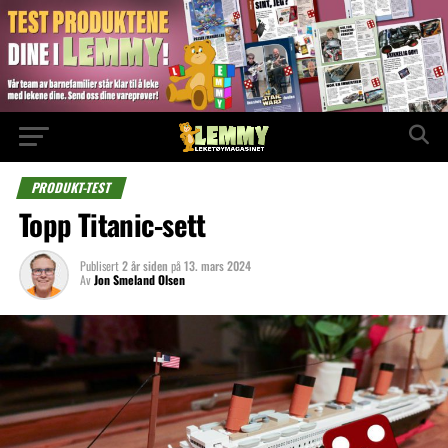
PRODUKT-TEST
Topp Titanic-sett
Publisert
2 år siden
på
13. mars 2024
Av
Jon Smeland Olsen