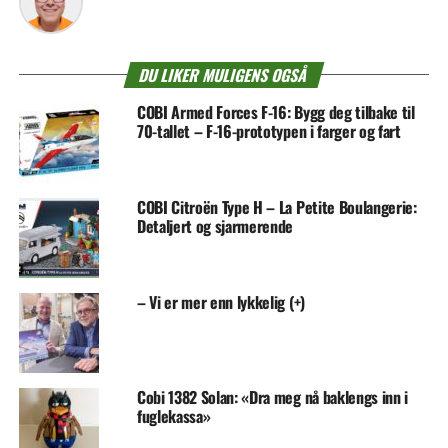
DU LIKER MULIGENS OGSÅ
COBI Armed Forces F-16: Bygg deg tilbake til
70-tallet – F-16-prototypen i farger og fart
COBI Citroën Type H – La Petite Boulangerie:
Detaljert og sjarmerende
– Vi er mer enn lykkelig (+)
Cobi 1382 Solan: «Dra meg nå baklengs inn i
fuglekassa»