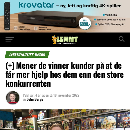
LEKETØYBUTIKK-BESØK
(+) Mener de vinner kunder på at de
får mer hjelp hos dem enn den store
konkurrenten
Publisert
4 år siden
på
18. november 2022
Av
John Berge