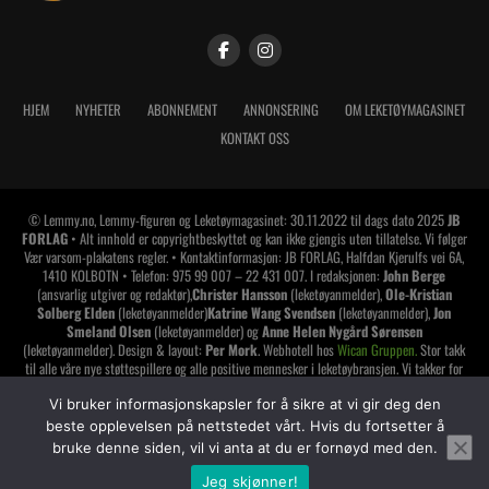
HJEM
NYHETER
ABONNEMENT
ANNONSERING
OM LEKETØYMAGASINET
KONTAKT OSS
© Lemmy.no, Lemmy-figuren og Leketøymagasinet: 30.11.2022 til dags dato 2025
JB
FORLAG
• Alt innhold er copyrightbeskyttet og kan ikke gjengis uten tillatelse. Vi følger
Vær varsom-plakatens regler. • Kontaktinformasjon: JB FORLAG, Halfdan Kjerulfs vei 6A,
1410 KOLBOTN • Telefon: 975 99 007 – 22 431 007. I redaksjonen:
John Berge
(ansvarlig utgiver og redaktør),
Christer Hansson
(leketøyanmelder),
Ole-Kristian
Solberg Elden
(leketøyanmelder)
Katrine Wang Svendsen
(leketøyanmelder),
Jon
Smeland Olsen
(leketøyanmelder) og
Anne Helen Nygård Sørensen
(leketøyanmelder). Design & layout:
Per Mork
. Webhotell hos
Wican Gruppen.
Stor takk
til alle våre nye støttespillere og alle positive mennesker i leketøybransjen. Vi takker for
tilliten og håper å vise oss den verdig. Har du lest alt dette? Da synes jeg du skal gi deg
selv et klapp på skuldrene
!
Vi bruker informasjonskapsler for å sikre at vi gir deg den
beste opplevelsen på nettstedet vårt. Hvis du fortsetter å
LEMMY LEKETØYMAGASINET er medlem av
bruke denne siden, vil vi anta at du er fornøyd med den.
Jeg skjønner!