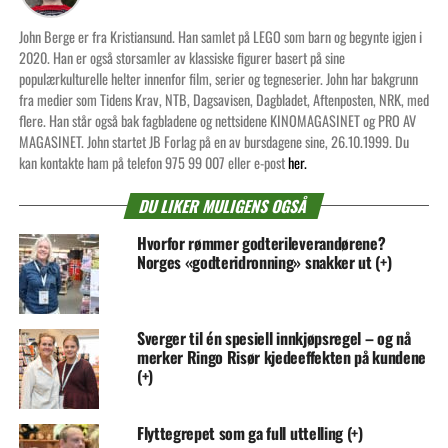
John Berge er fra Kristiansund. Han samlet på LEGO som barn og begynte igjen i
2020. Han er også storsamler av klassiske figurer basert på sine
populærkulturelle helter innenfor film, serier og tegneserier. John har bakgrunn
fra medier som Tidens Krav, NTB, Dagsavisen, Dagbladet, Aftenposten, NRK, med
flere. Han står også bak fagbladene og nettsidene KINOMAGASINET og PRO AV
MAGASINET. John startet JB Forlag på en av bursdagene sine, 26.10.1999. Du
kan kontakte ham på telefon 975 99 007 eller e-post
her.
DU LIKER MULIGENS OGSÅ
Hvorfor rømmer godterileverandørene?
Norges «godteridronning» snakker ut (+)
Sverger til én spesiell innkjøpsregel – og nå
merker Ringo Risør kjedeeffekten på kundene
(+)
Flyttegrepet som ga full uttelling (+)