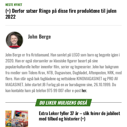
NESTE NYHET
(+) Derfor satser Ringo på disse fire produktene til julen
2022
John Berge
John Berge er fra Kristiansund. Han samlet på LEGO som barn og begynte igjen i
2020. Han er også storsamler av klassiske figurer basert på sine
populærkulturelle helter innenfor film, serier og tegneserier. John har bakgrunn
fra medier som Tidens Krav, NTB, Dagsavisen, Dagbladet, Aftenposten, NRK, med
flere. Han står også bak fagbladene og nettsidene KINOMAGASINET og PRO AV
MAGASINET. John startet JB Forlag på en av bursdagene sine, 26.10.1999. Du
kan kontakte ham på telefon 975 99 007 eller e-post
her.
DU LIKER MULIGENS OGSÅ
Extra Leker fyller 37 år – slik feirer de jubileet
med tilbud og historier (+)