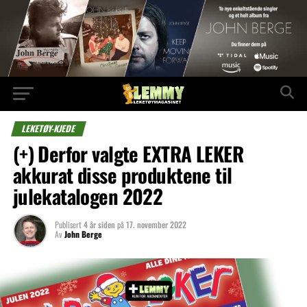
LEKETØY-KJEDE
(+) Derfor valgte EXTRA LEKER
akkurat disse produktene til
julekatalogen 2022
Publisert
4 år siden
på
17. november 2022
Av
John Berge