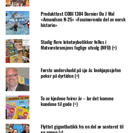
Produkttest COBI 1384 Dornier Do J Wal
«Amundsen N-25» «Fascinerende del av norsk
historie»
Stadig flere leketøybutikker felles i
Matvarebransjens faglige utvalg (MFU) (+)
Første underskudd på sju år. Innkjøpssjefen
peker på dyrtiden (+)
To av kjedene feirer år – lar det komme
kundene til gode (+)
Flyttet gigantbutikk fra en del av senteret til
en annen (+)