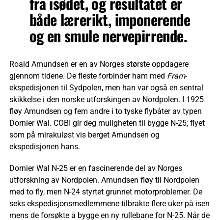
fra isødet, og resultatet er
både lærerikt, imponerende
og en smule nervepirrende.
Roald Amundsen er en av Norges største oppdagere
gjennom tidene. De fleste forbinder ham med
Fram
-
ekspedisjonen til Sydpolen, men han var også en sentral
skikkelse i den norske utforskingen av Nordpolen. I 1925
fløy Amundsen og fem andre i to tyske flybåter av typen
Dornier Wal. COBI gir deg muligheten til bygge N-25; flyet
som på mirakuløst vis berget Amundsen og
ekspedisjonen hans.
Dornier Wal N-25 er en fascinerende del av Norges
utforskning av Nordpolen. Amundsen fløy til Nordpolen
med to fly, men N-24 styrtet grunnet motorproblemer. De
seks ekspedisjonsmedlemmene tilbrakte flere uker på isen
mens de forsøkte å bygge en ny rullebane for N-25. Når de