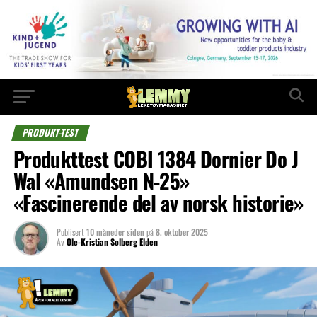
PRODUKT-TEST
Produkttest COBI 1384 Dornier Do J
Wal «Amundsen N-25»
«Fascinerende del av norsk historie»
Publisert
10 måneder siden
på
8. oktober 2025
Av
Ole-Kristian Solberg Elden