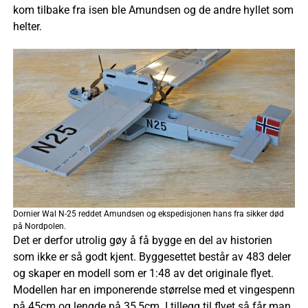
kom tilbake fra isen ble Amundsen og de andre hyllet som
helter.
Dornier Wal N-25 reddet Amundsen og ekspedisjonen hans fra sikker død
på Nordpolen.
Det er derfor utrolig gøy å få bygge en del av historien
som ikke er så godt kjent. Byggesettet består av 483 deler
og skaper en modell som er 1:48 av det originale flyet.
Modellen har en imponerende størrelse med et vingespenn
på 45cm og lengde på 35,5cm. I tillegg til flyet så får man