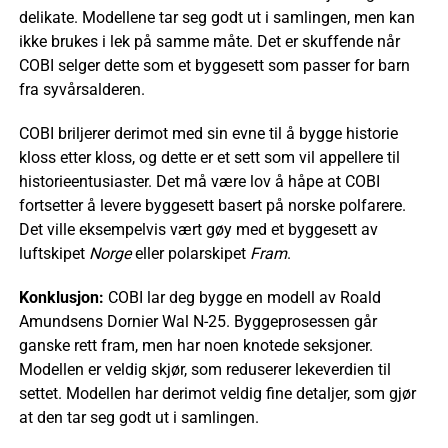
delikate. Modellene tar seg godt ut i samlingen, men kan
ikke brukes i lek på samme måte. Det er skuffende når
COBI selger dette som et byggesett som passer for barn
fra syvårsalderen.
COBI briljerer derimot med sin evne til å bygge historie
kloss etter kloss, og dette er et sett som vil appellere til
historieentusiaster. Det må være lov å håpe at COBI
fortsetter å levere byggesett basert på norske polfarere.
Det ville eksempelvis vært gøy med et byggesett av
luftskipet
Norge
eller polarskipet
Fram
.
Konklusjon:
COBI lar deg bygge en modell av Roald
Amundsens Dornier Wal N-25. Byggeprosessen går
ganske rett fram, men har noen knotede seksjoner.
Modellen er veldig skjør, som reduserer lekeverdien til
settet. Modellen har derimot veldig fine detaljer, som gjør
at den tar seg godt ut i samlingen.