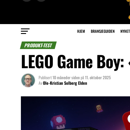
HJEM
BRANSJEGUIDEN
NYHET
PRODUKT-TEST
LEGO Game Boy: «
Publisert
10 måneder siden
på
11. oktober 2025
Av
Ole-Kristian Solberg Elden