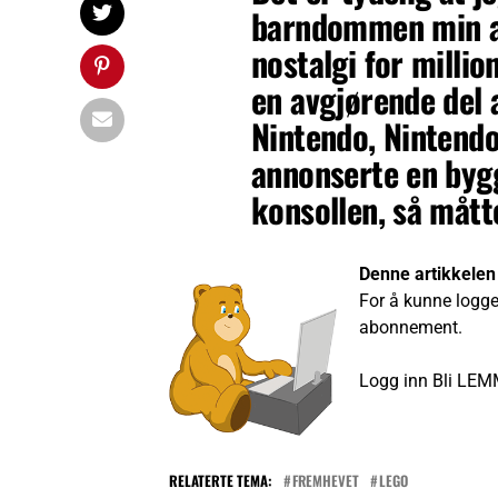
barndommen min an
nostalgi for milli
en avgjørende del
Nintendo, Nintend
annonserte en byg
konsollen, så måtte
Denne artikkelen
For å kunne logge
abonnement.
Logg inn
Bli LEM
RELATERTE TEMA:
FREMHEVET
LEGO