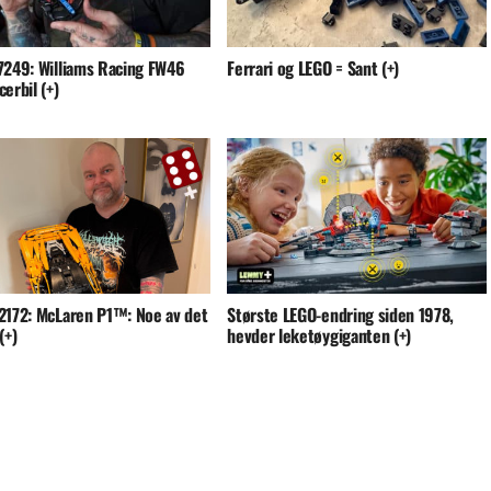
7249: Williams Racing FW46
Ferrari og LEGO = Sant (+)
erbil (+)
2172: McLaren P1™: Noe av det
Største LEGO-endring siden 1978,
(+)
hevder leketøygiganten (+)