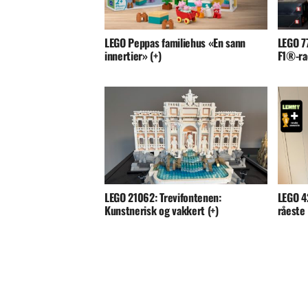
LEGO Peppas familiehus «En sann
LEGO 7
innertier» (+)
F1®-rac
LEGO 21062: Trevifontenen:
LEGO 4
Kunstnerisk og vakkert (+)
råeste 