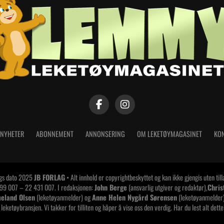
NYHETER
ABONNEMENT
ANNONSERING
OM LEKETØYMAGASINET
KON
ags dato 2025
JB FORLAG
• Alt innhold er copyrightbeskyttet og kan ikke gjengis uten til
 99 007 – 22 431 007. I redaksjonen:
John Berge
(ansvarlig utgiver og redaktør),
Chris
eland Olsen
(leketøyanmelder) og
Anne Helen Nygård Sørensen
(leketøyanmelder)
 leketøybransjen. Vi takker for tilliten og håper å vise oss den verdig. Har du lest alt dett