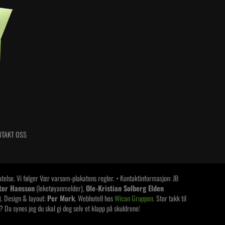
TAKT OSS
latelse. Vi følger Vær varsom-plakatens regler. • Kontaktinformasjon: JB
ter Hansson
(leketøyanmelder),
Ole-Kristian Solberg Elden
. Design & layout:
Per Mork
. Webhotell hos
Wican Gruppen.
Stor takk til
e? Da synes jeg du skal gi deg selv et klapp på skuldrene
!