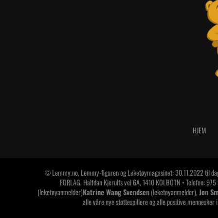
HJEM
© Lemmy.no, Lemmy-figuren og Leketøymagasinet: 30.11.2022 til d
FORLAG, Halfdan Kjerulfs vei 6A, 1410 KOLBOTN • Telefon: 975
(leketøyanmelder)
Katrine Wang Svendsen
(leketøyanmelder),
Jon Sm
alle våre nye støttespillere og alle positive mennesker i