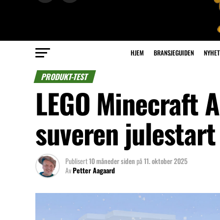
HJEM
BRANSJEGUIDEN
NYHET
PRODUKT-TEST
LEGO Minecraft A
suveren julestart
Publisert
10 måneder siden
på
11. oktober 2025
Av
Petter Aagaard