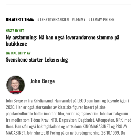
RELATERTE TEMA:
LEKETØYBRANSJEN
LEMMY
LEMMY-PRISEN
NESTE NYHET
Ny avstemning: Nå kan også leverandørene stemme på
butikkene
GÅ IKKE GLIPP AV
Svenskene starter Lekens dag
John Berge
John Berge er fra Kristiansund. Han samlet på LEGO som barn og begynte igjen i
2020. Han er også storsamler av klassiske figurer basert på sine
populærkulturelle helter innenfor film, serier og tegneserier. John har bakgrunn
fra medier som Tidens Krav, NTB, Dagsavisen, Dagbladet, Aftenposten, NRK, med
flere. Han står også bak fagbladene og nettsidene KINOMAGASINET og PRO AV
MAGASINET. John startet JB Forlag på en av bursdagene sine, 26.10.1999. Du