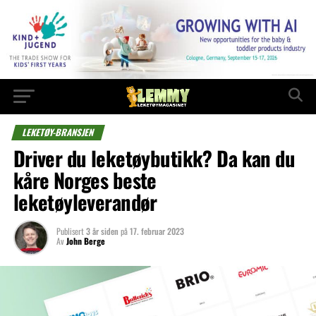
LEKETØY-BRANSJEN
Driver du leketøybutikk? Da kan du
kåre Norges beste
leketøyleverandør
Publisert
3 år siden
på
17. februar 2023
Av
John Berge