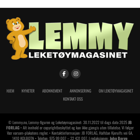
HJEM
NYHETER
ABONNEMENT
ANNONSERING
OM LEKETØYMAGASINET
KONTAKT OSS
© Lemmy.no, Lemmy-figuren og Leketøymagasinet: 30.11.2022 til dags dato 2025
JB
FORLAG
• Alt innhold er copyrightbeskyttet og kan ikke gjengis uten tillatelse. Vi følger
Vær varsom-plakatens regler. • Kontaktinformasjon: JB FORLAG, Halfdan Kjerulfs vei 6A,
1410 KOLBOTN • Telefon: 975 99 007 – 22 431 007. I redaksjonen:
John Berge