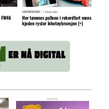
LEKETØYBUTIKK
1 måned siden
g FW46
Her tømmes pallene i rekordfart mens
kjeden ryster leketøybransjen (+)
ANNONSE