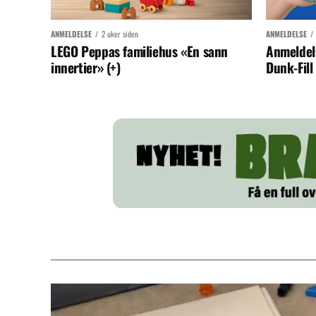
ANMELDELSE
2 uker siden
ANMELDELSE
LEGO Peppas familiehus «En sann
Anmeldel
innertier» (+)
Dunk-Fill