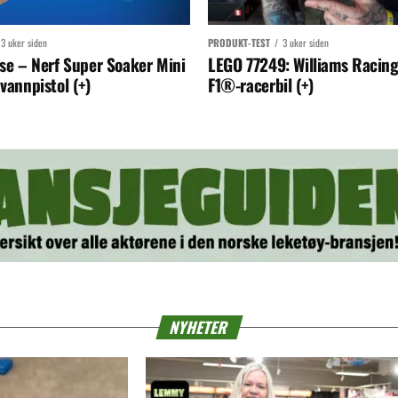
3 uker siden
PRODUKT-TEST
3 uker siden
se – Nerf Super Soaker Mini
LEGO 77249: Williams Racin
 vannpistol (+)
F1®-racerbil (+)
NYHETER