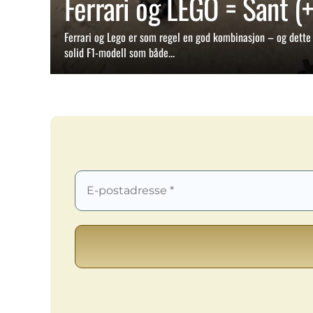
Ferrari og LEGO = Sant (+
Ferrari og Lego er som regel en god kombinasjon – og dette 
solid F1-modell som både...