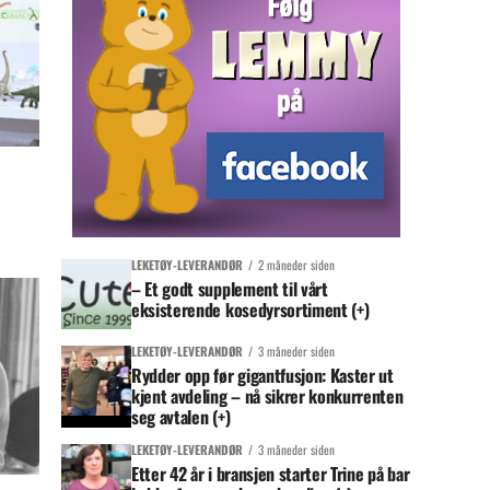
LEKETØY-LEVERANDØR
2 måneder siden
– Et godt supplement til vårt
eksisterende kosedyrsortiment (+)
LEKETØY-LEVERANDØR
3 måneder siden
Rydder opp før gigantfusjon: Kaster ut
kjent avdeling – nå sikrer konkurrenten
seg avtalen (+)
LEKETØY-LEVERANDØR
3 måneder siden
Etter 42 år i bransjen starter Trine på bar