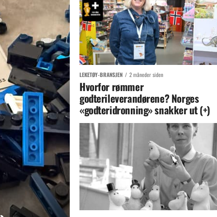
LEKETØY-BRANSJEN
2 måneder siden
Hvorfor rømmer
godterileverandørene? Norges
«godteridronning» snakker ut (+)