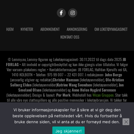
HJEM
NYHETER
ABONNEMENT
ANNONSERING
OM LEKETØYMAGASINET
KONTAKT OSS
© Lemmy.no, Lemmy-figuren og Leketøymagasinet: 30.11.2022 til dags dato 2025
JB
FORLAG
• Alt innhold er copyrightbeskyttet og kan ikke gjengis uten tillatelse. Vi følger
Vær varsom-plakatens regler. • Kontaktinformasjon: JB FORLAG, Halfdan Kjerulfs vei 6A,
1410 KOLBOTN • Telefon: 975 99 007 – 22 431 007. I redaksjonen:
John Berge
(ansvarlig utgiver og redaktør),
Christer Hansson
(leketøyanmelder),
Ole-Kristian
Solberg Elden
(leketøyanmelder)
Katrine Wang Svendsen
(leketøyanmelder),
Jon
Smeland Olsen
(leketøyanmelder) og
Anne Helen Nygård Sørensen
(leketøyanmelder). Design & layout:
Per Mork
. Webhotell hos
Wican Gruppen.
Stor takk
til alle våre nye støttespillere og alle positive mennesker i leketøybransjen. Vi takker for
tilliten og håper å vise oss den verdig. Har du lest alt dette? Da synes jeg du skal gi deg
Vi bruker informasjonskapsler for å sikre at vi gir deg den
selv et klapp på skuldrene
!
beste opplevelsen på nettstedet vårt. Hvis du fortsetter å
LEMMY LEKETØYMAGASINET er medlem av
bruke denne siden, vil vi anta at du er fornøyd med den.
Jeg skjønner!