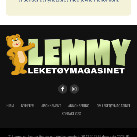
HJEM
NYHETER
ABONNEMENT
ANNONSERING
OM LEKETØYMAGASINET
KONTAKT OSS
© Lemmy.no, Lemmy-figuren og Leketøymagasinet: 30.11.2022 til dags dato 2025
JB