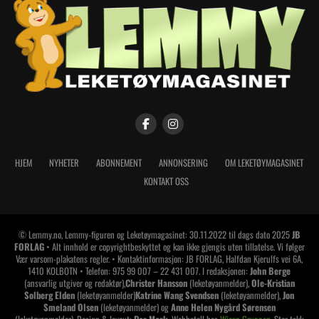
HJEM
NYHETER
ABONNEMENT
ANNONSERING
OM LEKETØYMAGASINET
KONTAKT OSS
© Lemmy.no, Lemmy-figuren og Leketøymagasinet: 30.11.2022 til dags dato 2025
JB
FORLAG
• Alt innhold er copyrightbeskyttet og kan ikke gjengis uten tillatelse. Vi følger
Vær varsom-plakatens regler. • Kontaktinformasjon: JB FORLAG, Halfdan Kjerulfs vei 6A,
1410 KOLBOTN • Telefon: 975 99 007 – 22 431 007. I redaksjonen:
John Berge
(ansvarlig utgiver og redaktør),
Christer Hansson
(leketøyanmelder),
Ole-Kristian
Solberg Elden
(leketøyanmelder)
Katrine Wang Svendsen
(leketøyanmelder),
Jon
Smeland Olsen
(leketøyanmelder) og
Anne Helen Nygård Sørensen