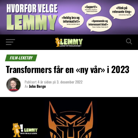
FILM-LEKETØY
Transformers får en «ny vår» i 2023
Publisert
4 år siden
på
3. desember 2022
Av
John Berge