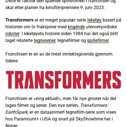
Dette er faktisk den sjuende spillefilmen i franchisen og
skal etter planen ha kinofilmpremiere 9. juni 2023.
Transformers
er en meget populær serie
leketøy
basert på
historien om to fraksjoner med
krigende
utenomjordiske
roboter
. I leketøyets historie siden 1984 har det også blitt
laget relaterte
tegneserier
, tegnefilmer og
spillefilmer
.
Franchisen er en av de mest inntektsgivende gjennom
tidene.
Franchisen er «evig aktuell», men får nye gnister når det
lages filmer og serier. Den nye serien,
Transformers:
EarthSpark
, er en dataanimert tegnefilm-serie som vises
hos Paramount+ i USA og snart på SkyShowtime her i
Norge.