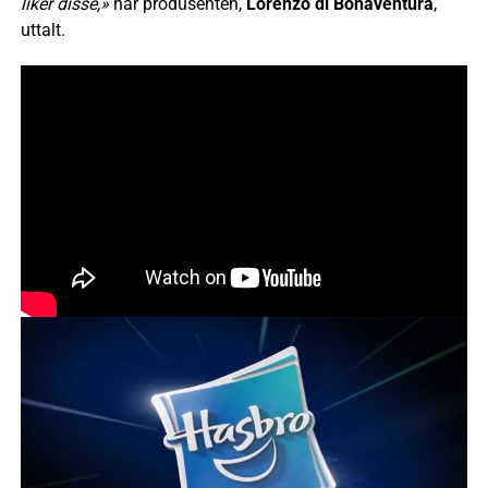
liker disse,»
har produsenten,
Lorenzo di Bonaventura
,
uttalt.