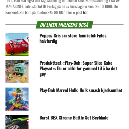
flere. Han står også bak fagbladene og nettsidene KINOMAGASINET og PRO AV
MAGASINET. John startet JB Forlag på en av bursdagene sine, 26.10.1999. Du
kan kontakte ham på telefon 975 99 007 eller e-post
her.
DU LIKER MULIGENS OGSÅ
Peppas Gris sin store familiebil: Føles
halvferdig
Produkttest «Play-Doh: Super Slice Cake
Playset»: Du er aldri for gammel til å ha det
gøy
Play-Doh Marvel Hulk: Hulk smash kjedsomhet
Burst BBX Xtreme Battle Set Beyblade