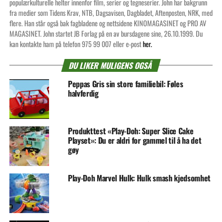
populærkulturelle helter innenfor film, serier og tegneserier. John har bakgrunn
fra medier som Tidens Krav, NTB, Dagsavisen, Dagbladet, Aftenposten, NRK, med
flere. Han står også bak fagbladene og nettsidene KINOMAGASINET og PRO AV
MAGASINET. John startet JB Forlag på en av bursdagene sine, 26.10.1999. Du
kan kontakte ham på telefon 975 99 007 eller e-post
her.
DU LIKER MULIGENS OGSÅ
Peppas Gris sin store familiebil: Føles
halvferdig
Produkttest «Play-Doh: Super Slice Cake
Playset»: Du er aldri for gammel til å ha det
gøy
Play-Doh Marvel Hulk: Hulk smash kjedsomhet