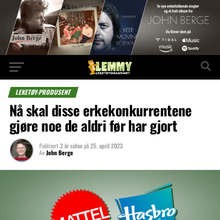
LEKETØY-PRODUSENT
Nå skal disse erkekonkurrentene
gjøre noe de aldri før har gjort
Publisert
3 år siden
på
25. april 2023
Av
John Berge