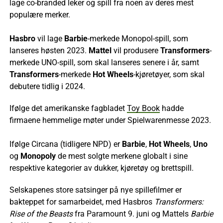
lage co-branded leker og spill fra noen av deres mest
populære merker.
Hasbro
vil lage
Barbie
-merkede Monopol-spill, som
lanseres høsten 2023.
Mattel
vil produsere
Transformers
-
merkede UNO-spill, som skal lanseres senere i år, samt
Transformers
-merkede
Hot Wheels
-kjøretøyer, som skal
debutere tidlig i 2024.
Ifølge det amerikanske fagbladet
Toy Book
hadde
firmaene hemmelige møter under Spielwarenmesse 2023.
Ifølge Circana (tidligere NPD) er
Barbie
,
Hot Wheels
,
Uno
og
Monopoly
de mest solgte merkene globalt i sine
respektive kategorier av dukker, kjøretøy og brettspill.
Selskapenes store satsinger på nye spillefilmer er
bakteppet for samarbeidet, med Hasbros
Transformers:
Rise of the Beasts
fra Paramount 9. juni og Mattels
Barbie