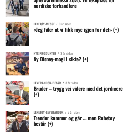
Spielwarenmesse 2025: En lekeplass for
nordiske forhandlere
LEKETØY-MESSE
3 år siden
«Jeg føler at vi fikk mye igjen for det» (+)
NYE PRODUKTER
3 år siden
Ny Disney-magi i sikte? (+)
LEVERANDØR-BESØK
3 år siden
Bruder – trygg vei videre med det jordnære
(+)
LEKETØY-LEVERANDØR
3 år siden
Trender kommer og går … men Robetoy
består (+)