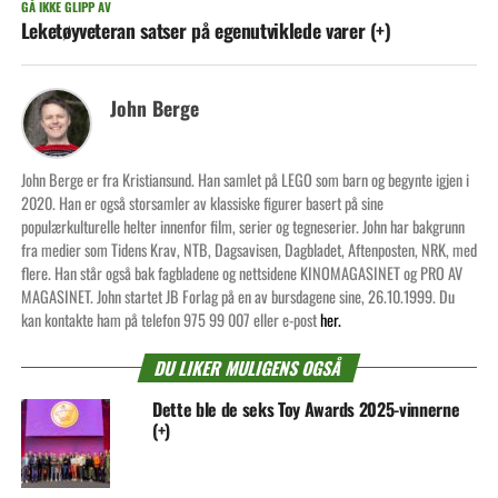
GÅ IKKE GLIPP AV
Leketøyveteran satser på egenutviklede varer (+)
John Berge
John Berge er fra Kristiansund. Han samlet på LEGO som barn og begynte igjen i
2020. Han er også storsamler av klassiske figurer basert på sine
populærkulturelle helter innenfor film, serier og tegneserier. John har bakgrunn
fra medier som Tidens Krav, NTB, Dagsavisen, Dagbladet, Aftenposten, NRK, med
flere. Han står også bak fagbladene og nettsidene KINOMAGASINET og PRO AV
MAGASINET. John startet JB Forlag på en av bursdagene sine, 26.10.1999. Du
kan kontakte ham på telefon 975 99 007 eller e-post
her.
DU LIKER MULIGENS OGSÅ
Dette ble de seks Toy Awards 2025-vinnerne
(+)