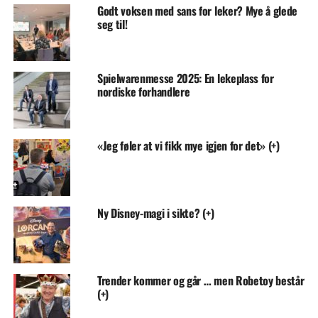
Godt voksen med sans for leker? Mye å glede
seg til!
Spielwarenmesse 2025: En lekeplass for
nordiske forhandlere
«Jeg føler at vi fikk mye igjen for det» (+)
Ny Disney-magi i sikte? (+)
Trender kommer og går … men Robetoy består
(+)