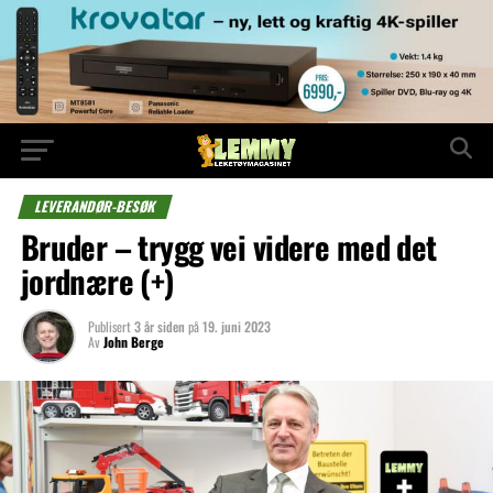
LEVERANDØR-BESØK
Bruder – trygg vei videre med det
jordnære (+)
Publisert
3 år siden
på
19. juni 2023
Av
John Berge