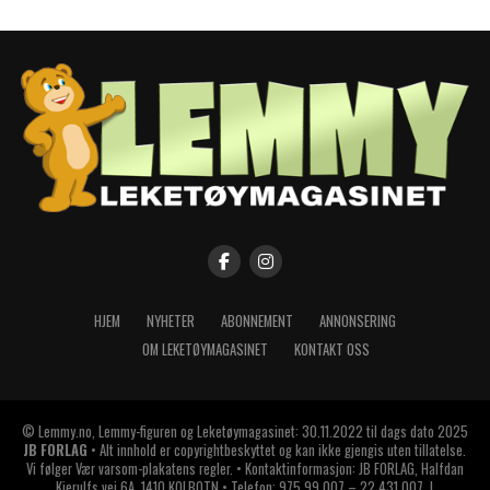
HJEM
NYHETER
ABONNEMENT
ANNONSERING
OM LEKETØYMAGASINET
KONTAKT OSS
© Lemmy.no, Lemmy-figuren og Leketøymagasinet: 30.11.2022 til dags dato 2025
JB FORLAG
• Alt innhold er copyrightbeskyttet og kan ikke gjengis uten tillatelse.
Vi følger Vær varsom-plakatens regler. • Kontaktinformasjon: JB FORLAG, Halfdan
Kjerulfs vei 6A, 1410 KOLBOTN • Telefon: 975 99 007 – 22 431 007. I